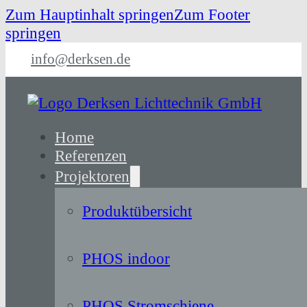
Zum Hauptinhalt springen
Zum Footer
springen
info@derksen.de
Home
Referenzen
Projektoren
Produktübersicht
PHOS indoor
PHOS Stromschiene