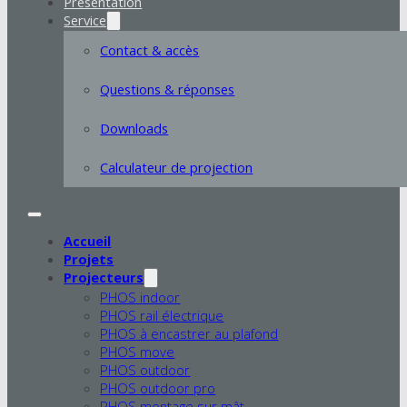
Présentation
Service
Contact & accès
Questions & réponses
Downloads
Calculateur de projection
Accueil
Projets
Projecteurs
PHOS indoor
PHOS rail électrique
PHOS à encastrer au plafond
PHOS move
PHOS outdoor
PHOS outdoor pro
PHOS montage sur mât