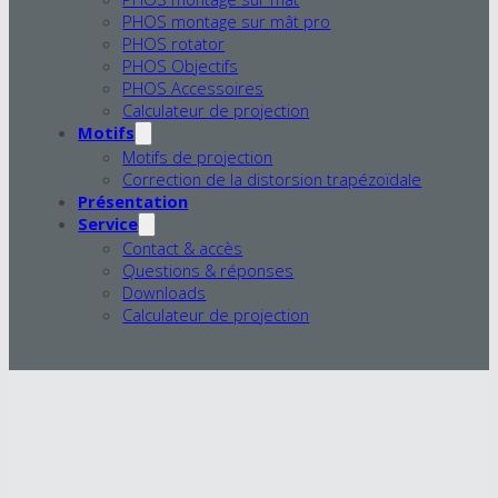
PHOS montage sur mât pro
PHOS rotator
PHOS Objectifs
PHOS Accessoires
Calculateur de projection
Motifs
Motifs de projection
Correction de la distorsion trapézoïdale
Présentation
Service
Contact & accès
Questions & réponses
Downloads
Calculateur de projection