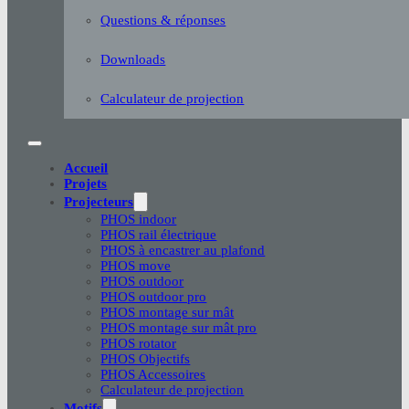
Questions & réponses
Downloads
Calculateur de projection
Accueil
Projets
Projecteurs
PHOS indoor
PHOS rail électrique
PHOS à encastrer au plafond
PHOS move
PHOS outdoor
PHOS outdoor pro
PHOS montage sur mât
PHOS montage sur mât pro
PHOS rotator
PHOS Objectifs
PHOS Accessoires
Calculateur de projection
Motifs