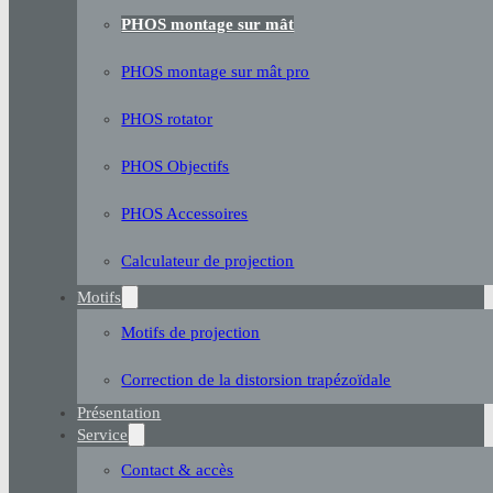
PHOS montage sur mât
PHOS montage sur mât pro
PHOS rotator
PHOS Objectifs
PHOS Accessoires
Calculateur de projection
Motifs
Motifs de projection
Correction de la distorsion trapézoïdale
Présentation
Service
Contact & accès