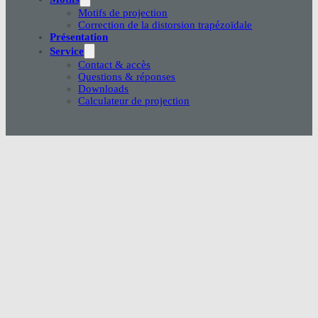
Motifs de projection
Correction de la distorsion trapézoïdale
Présentation
Service
Contact & accès
Questions & réponses
Downloads
Calculateur de projection