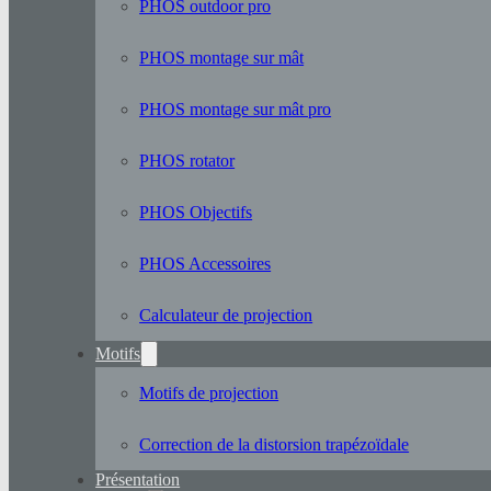
PHOS outdoor pro
PHOS montage sur mât
PHOS montage sur mât pro
PHOS rotator
PHOS Objectifs
PHOS Accessoires
Calculateur de projection
Motifs
Motifs de projection
Correction de la distorsion trapézoïdale
Présentation