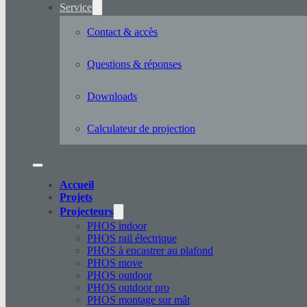
Service
Contact & accès
Questions & réponses
Downloads
Calculateur de projection
Accueil
Projets
Projecteurs
PHOS indoor
PHOS rail électrique
PHOS à encastrer au plafond
PHOS move
PHOS outdoor
PHOS outdoor pro
PHOS montage sur mât