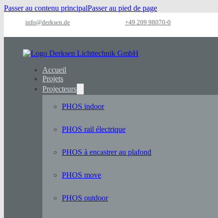
Passer au contenu principal
Passer au pied de page
info@derksen.de
+49 209 98070-0
Accueil
Projets
Projecteurs
PHOS indoor
PHOS rail électrique
PHOS à encastrer au plafond
PHOS move
PHOS outdoor