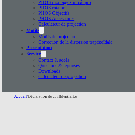
PHOS montage sur mât pro
PHOS rotator
PHOS Objectifs
PHOS Accessoires
Calculateur de projection
Motifs
Motifs de projection
Correction de la distorsion trapézoïdale
Présentation
Service
Contact & accès
Questions & réponses
Downloads
Calculateur de projection
Accueil
/
Déclaration de confidentialité