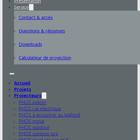
Présentation
Service
Contact & accès
Questions & réponses
Downloads
Calculateur de projection
Accueil
Projets
Projecteurs
PHOS indoor
PHOS rail électrique
PHOS à encastrer au plafond
PHOS move
PHOS outdoor
PHOS outdoor pro
PHOS montage sur mât