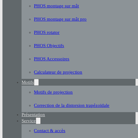
PHOS montage sur mât
PHOS montage sur mât pro
PHOS rotator
PHOS Objectifs
PHOS Accessoires
Calculateur de projection
Motifs
Motifs de projection
Correction de la distorsion trapézoïdale
Présentation
Service
Contact & accès