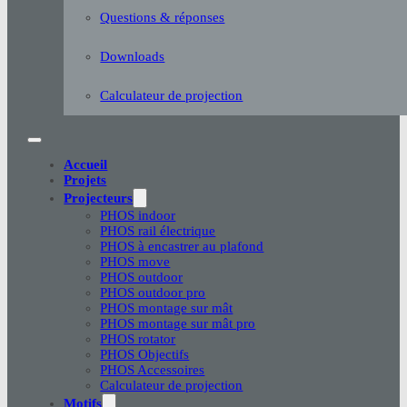
Questions & réponses
Downloads
Calculateur de projection
Accueil
Projets
Projecteurs
PHOS indoor
PHOS rail électrique
PHOS à encastrer au plafond
PHOS move
PHOS outdoor
PHOS outdoor pro
PHOS montage sur mât
PHOS montage sur mât pro
PHOS rotator
PHOS Objectifs
PHOS Accessoires
Calculateur de projection
Motifs