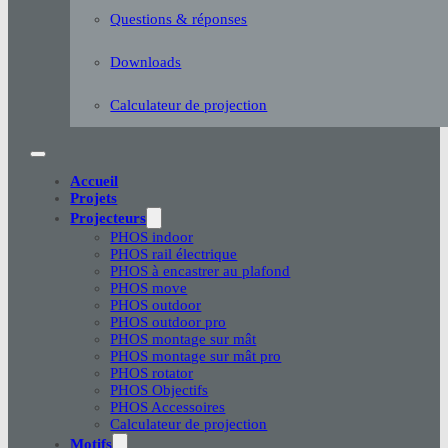
Questions & réponses
Downloads
Calculateur de projection
Accueil
Projets
Projecteurs
PHOS indoor
PHOS rail électrique
PHOS à encastrer au plafond
PHOS move
PHOS outdoor
PHOS outdoor pro
PHOS montage sur mât
PHOS montage sur mât pro
PHOS rotator
PHOS Objectifs
PHOS Accessoires
Calculateur de projection
Motifs