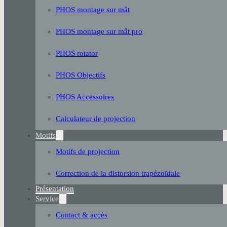
PHOS montage sur mât
PHOS montage sur mât pro
PHOS rotator
PHOS Objectifs
PHOS Accessoires
Calculateur de projection
Motifs
Motifs de projection
Correction de la distorsion trapézoïdale
Présentation
Service
Contact & accès