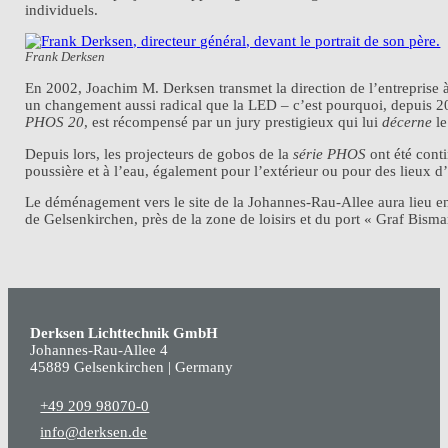
individuels.
Frank Derksen
En 2002, Joachim M. Derksen transmet la direction de l’entreprise à
un changement aussi radical que la LED – c’est pourquoi, depuis 2
PHOS 20
, est récompensé par un jury prestigieux qui lui
décerne
le
Depuis lors, les projecteurs de gobos de la
série PHOS
ont été conti
poussière et à l’eau, également pour l’extérieur ou pour des lieux d’
Le déménagement vers le site de la Johannes-Rau-Allee aura lieu en 2
de Gelsenkirchen, près de la zone de loisirs et du port « Graf Bisma
Derksen Lichttechnik GmbH
Johannes-Rau-Allee 4
45889 Gelsenkirchen | Germany
+49 209 98070-0
info@derksen.de