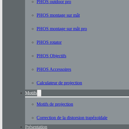
PHOS outdoor pro
PHOS montage sur mât
PHOS montage sur mât pro
PHOS rotator
PHOS Objectifs
PHOS Accessoires
Calculateur de projection
Motifs
Motifs de projection
Correction de la distorsion trapézoïdale
Présentation