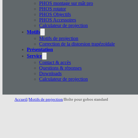
PHOS montage sur mât pro
PHOS rotator
PHOS Objectifs
PHOS Accessoires
Calculateur de projection
Motifs
Motifs de projection
Correction de la distorsion trapézoïdale
Présentation
Service
Contact & accès
Questions & réponses
Downloads
Calculateur de projection
Accueil
/
Motifs de projection
/
Boîte pour gobos standard