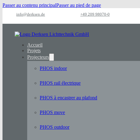
Passer au contenu principal
Passer au pied de page
info@derksen.de
+49 209 98070-0
Accueil
Projets
Projecteurs
PHOS indoor
PHOS rail électrique
PHOS à encastrer au plafond
PHOS move
PHOS outdoor