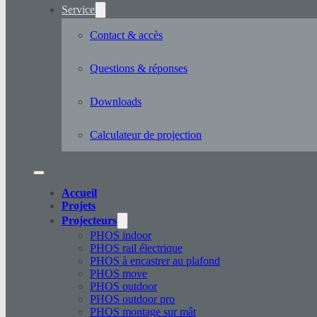
Service
Contact & accès
Questions & réponses
Downloads
Calculateur de projection
Accueil
Projets
Projecteurs
PHOS indoor
PHOS rail électrique
PHOS à encastrer au plafond
PHOS move
PHOS outdoor
PHOS outdoor pro
PHOS montage sur mât