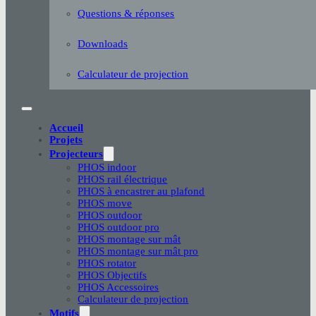
Questions & réponses
Downloads
Calculateur de projection
Accueil
Projets
Projecteurs
PHOS indoor
PHOS rail électrique
PHOS à encastrer au plafond
PHOS move
PHOS outdoor
PHOS outdoor pro
PHOS montage sur mât
PHOS montage sur mât pro
PHOS rotator
PHOS Objectifs
PHOS Accessoires
Calculateur de projection
Motifs