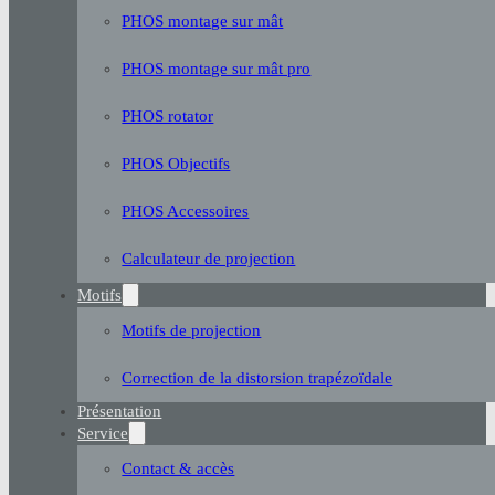
PHOS montage sur mât
PHOS montage sur mât pro
PHOS rotator
PHOS Objectifs
PHOS Accessoires
Calculateur de projection
Motifs
Motifs de projection
Correction de la distorsion trapézoïdale
Présentation
Service
Contact & accès