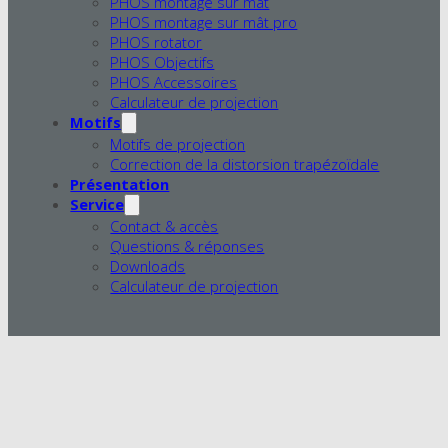
PHOS montage sur mât
PHOS montage sur mât pro
PHOS rotator
PHOS Objectifs
PHOS Accessoires
Calculateur de projection
Motifs
Motifs de projection
Correction de la distorsion trapézoïdale
Présentation
Service
Contact & accès
Questions & réponses
Downloads
Calculateur de projection