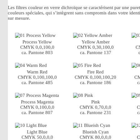
Les filtres couleur en verre dichroïque se caractérisent par une pu
couleurs spéciales, qui s’intègrent sans compromis dans votre identit
sur mesure.
Process Yellow
Yellow Amber
CMYK 0,0,100,0
CMYK 0,30,100,0
C
ca. Pantone 803
ca. Pantone 137
Warm Red
Fire Red
CMYK 0,100,100,0
CMYK 0,100,100,20
CM
ca. Pantone 485
ca. Pantone 186
c
Process Magenta
Pink
CMYK 0,100,0,0
CMYK 0,70,0,0
C
ca. Pantone 807
ca. Pantone 231
c
Light Blue
Blueish Cyan
CMYK 50,0,0,0
CMYK 80,0,0,0
C