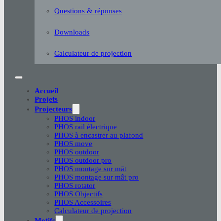
Questions & réponses
Downloads
Calculateur de projection
Accueil
Projets
Projecteurs
PHOS indoor
PHOS rail électrique
PHOS à encastrer au plafond
PHOS move
PHOS outdoor
PHOS outdoor pro
PHOS montage sur mât
PHOS montage sur mât pro
PHOS rotator
PHOS Objectifs
PHOS Accessoires
Calculateur de projection
Motifs