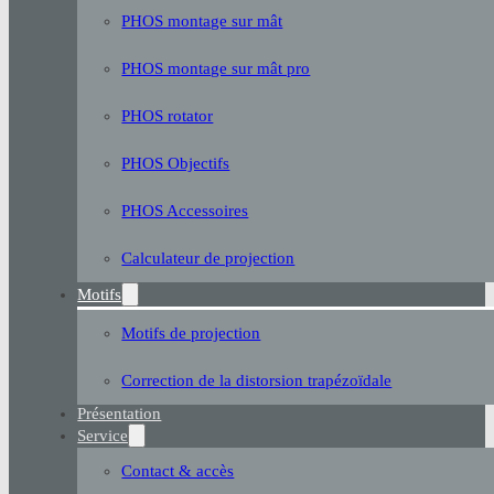
PHOS montage sur mât
PHOS montage sur mât pro
PHOS rotator
PHOS Objectifs
PHOS Accessoires
Calculateur de projection
Motifs
Motifs de projection
Correction de la distorsion trapézoïdale
Présentation
Service
Contact & accès