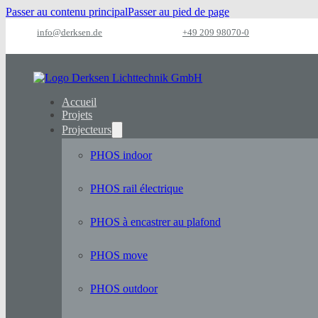
Passer au contenu principal
Passer au pied de page
info@derksen.de
+49 209 98070-0
Accueil
Projets
Projecteurs
PHOS indoor
PHOS rail électrique
PHOS à encastrer au plafond
PHOS move
PHOS outdoor