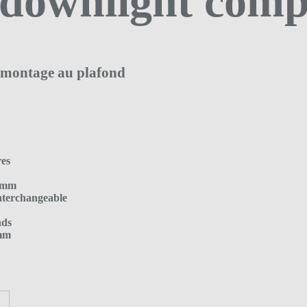
downlight comp
 montage au plafond
res
0 mm
nterchangeable
nds
 mm