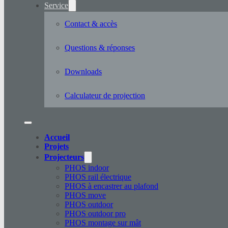
Service
Contact & accès
Questions & réponses
Downloads
Calculateur de projection
Accueil
Projets
Projecteurs
PHOS indoor
PHOS rail électrique
PHOS à encastrer au plafond
PHOS move
PHOS outdoor
PHOS outdoor pro
PHOS montage sur mât