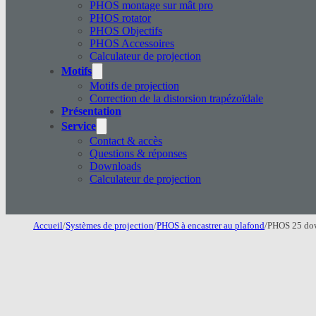
PHOS montage sur mât pro
PHOS rotator
PHOS Objectifs
PHOS Accessoires
Calculateur de projection
Motifs
Motifs de projection
Correction de la distorsion trapézoïdale
Présentation
Service
Contact & accès
Questions & réponses
Downloads
Calculateur de projection
Accueil
/
Systèmes de projection
/
PHOS à encastrer au plafond
/
PHOS 25 do