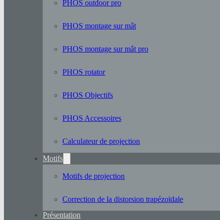
PHOS outdoor pro
PHOS montage sur mât
PHOS montage sur mât pro
PHOS rotator
PHOS Objectifs
PHOS Accessoires
Calculateur de projection
Motifs
Motifs de projection
Correction de la distorsion trapézoïdale
Présentation