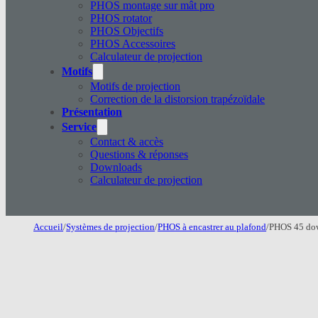
PHOS montage sur mât pro
PHOS rotator
PHOS Objectifs
PHOS Accessoires
Calculateur de projection
Motifs
Motifs de projection
Correction de la distorsion trapézoïdale
Présentation
Service
Contact & accès
Questions & réponses
Downloads
Calculateur de projection
Accueil
/
Systèmes de projection
/
PHOS à encastrer au plafond
/
PHOS 45 do