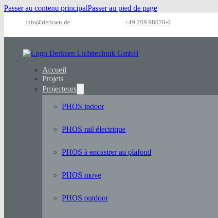
Passer au contenu principal
Passer au pied de page
info@derksen.de
+49 209 98070-0
Accueil
Projets
Projecteurs
PHOS indoor
PHOS rail électrique
PHOS à encastrer au plafond
PHOS move
PHOS outdoor