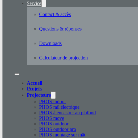
Service
Contact & accès
Questions & réponses
Downloads
Calculateur de projection
Accueil
Projets
Projecteurs
PHOS indoor
PHOS rail électrique
PHOS à encastrer au plafond
PHOS move
PHOS outdoor
PHOS outdoor pro
PHOS montage sur mât