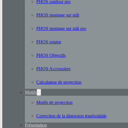
PHOS outdoor pro
PHOS montage sur mât
PHOS montage sur mât pro
PHOS rotator
PHOS Objectifs
PHOS Accessoires
Calculateur de projection
Motifs
Motifs de projection
Correction de la distorsion trapézoïdale
Présentation