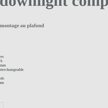
downlight comp
 montage au plafond
res
BA
0 mm
nterchangeable
nds
 mm