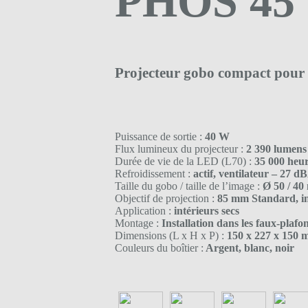
PHOS 45 
Projecteur gobo compact pour
Puissance de sortie :
40 W
Flux lumineux du projecteur :
2 390 lumens
Durée de vie de la LED (L70) :
35 000 heu
Refroidissement :
actif, ventilateur – 27 d
Taille du gobo / taille de l’image :
Ø 50 / 4
Objectif de projection :
85 mm Standard, i
Application :
intérieurs secs
Montage :
Installation dans les faux-plafo
Dimensions (L x H x P) :
150 x 227 x 150
Couleurs du boîtier :
Argent, blanc, noir