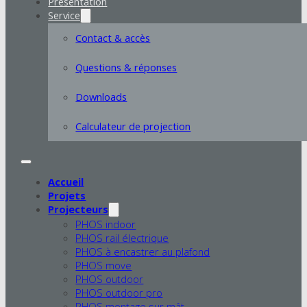
Présentation
Service
Contact & accès
Questions & réponses
Downloads
Calculateur de projection
Accueil
Projets
Projecteurs
PHOS indoor
PHOS rail électrique
PHOS à encastrer au plafond
PHOS move
PHOS outdoor
PHOS outdoor pro
PHOS montage sur mât