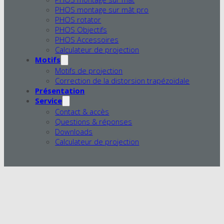
PHOS montage sur mât pro
PHOS rotator
PHOS Objectifs
PHOS Accessoires
Calculateur de projection
Motifs
Motifs de projection
Correction de la distorsion trapézoïdale
Présentation
Service
Contact & accès
Questions & réponses
Downloads
Calculateur de projection