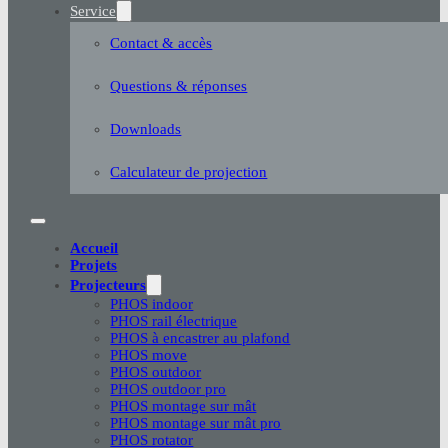
Service
Contact & accès
Questions & réponses
Downloads
Calculateur de projection
Accueil
Projets
Projecteurs
PHOS indoor
PHOS rail électrique
PHOS à encastrer au plafond
PHOS move
PHOS outdoor
PHOS outdoor pro
PHOS montage sur mât
PHOS montage sur mât pro
PHOS rotator