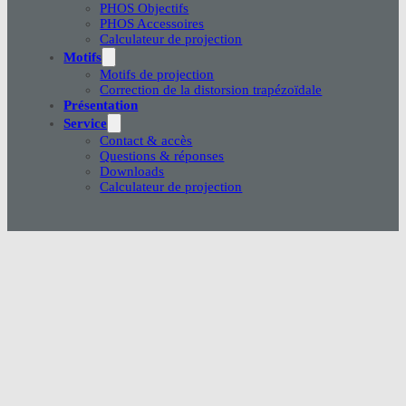
PHOS Objectifs
PHOS Accessoires
Calculateur de projection
Motifs
Motifs de projection
Correction de la distorsion trapézoïdale
Présentation
Service
Contact & accès
Questions & réponses
Downloads
Calculateur de projection