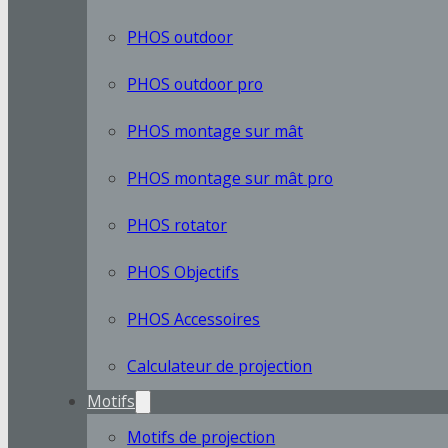
PHOS outdoor
PHOS outdoor pro
PHOS montage sur mât
PHOS montage sur mât pro
PHOS rotator
PHOS Objectifs
PHOS Accessoires
Calculateur de projection
Motifs
Motifs de projection