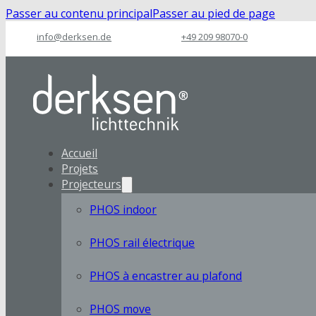
Passer au contenu principal
Passer au pied de page
info@derksen.de
+49 209 98070-0
Accueil
Projets
Projecteurs
PHOS indoor
PHOS rail électrique
PHOS à encastrer au plafond
PHOS move