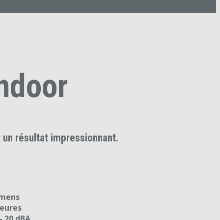
ndoor
un résultat impressionnant.
umens
heures
 – 20 dBA