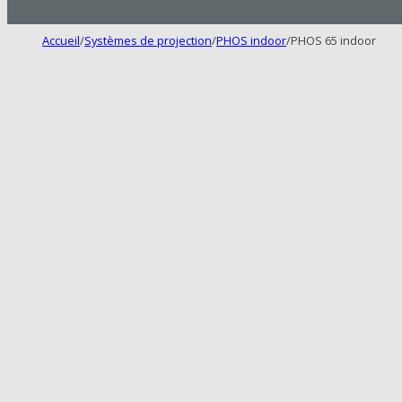
Accueil
/
Systèmes de projection
/
PHOS indoor
/
PHOS 65 indoor