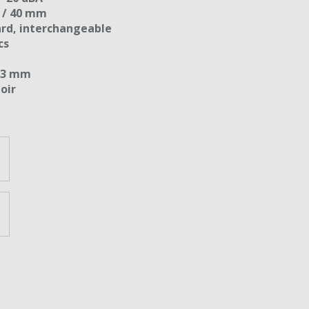
 / 40 mm
rd, interchangeable
cs
193 mm
oir