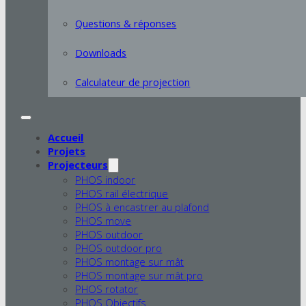
Questions & réponses
Downloads
Calculateur de projection
Accueil
Projets
Projecteurs
PHOS indoor
PHOS rail électrique
PHOS à encastrer au plafond
PHOS move
PHOS outdoor
PHOS outdoor pro
PHOS montage sur mât
PHOS montage sur mât pro
PHOS rotator
PHOS Objectifs