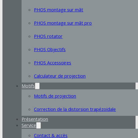
PHOS montage sur mât
PHOS montage sur mât pro
PHOS rotator
PHOS Objectifs
PHOS Accessoires
Calculateur de projection
Motifs
Motifs de projection
Correction de la distorsion trapézoïdale
Présentation
Service
Contact & accès