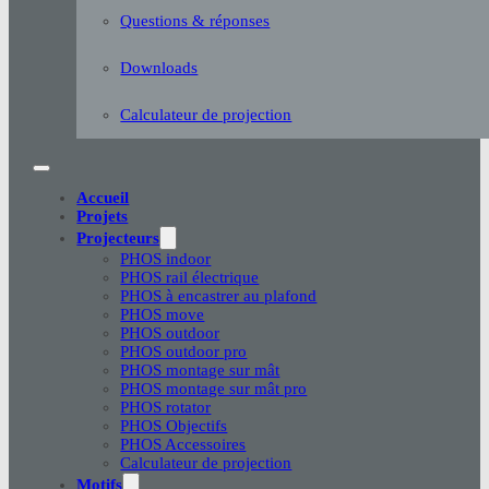
Questions & réponses
Downloads
Calculateur de projection
Accueil
Projets
Projecteurs
PHOS indoor
PHOS rail électrique
PHOS à encastrer au plafond
PHOS move
PHOS outdoor
PHOS outdoor pro
PHOS montage sur mât
PHOS montage sur mât pro
PHOS rotator
PHOS Objectifs
PHOS Accessoires
Calculateur de projection
Motifs