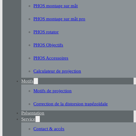
PHOS montage sur mât
PHOS montage sur mât pro
PHOS rotator
PHOS Objectifs
PHOS Accessoires
Calculateur de projection
Motifs
Motifs de projection
Correction de la distorsion trapézoïdale
Présentation
Service
Contact & accès