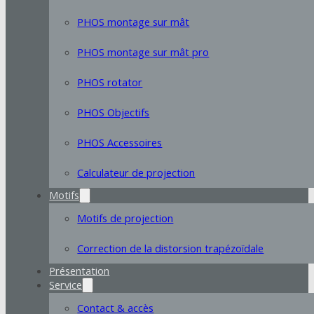
PHOS montage sur mât
PHOS montage sur mât pro
PHOS rotator
PHOS Objectifs
PHOS Accessoires
Calculateur de projection
Motifs
Motifs de projection
Correction de la distorsion trapézoïdale
Présentation
Service
Contact & accès