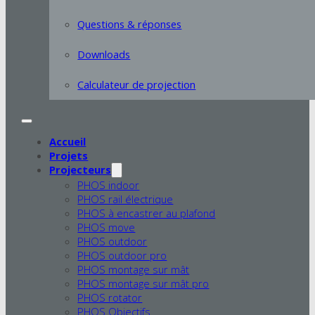
Questions & réponses
Downloads
Calculateur de projection
Accueil
Projets
Projecteurs
PHOS indoor
PHOS rail électrique
PHOS à encastrer au plafond
PHOS move
PHOS outdoor
PHOS outdoor pro
PHOS montage sur mât
PHOS montage sur mât pro
PHOS rotator
PHOS Objectifs