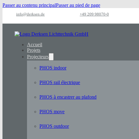
Passer au contenu principal
Passer au pied de page
info@derksen.de
+49 209 98070-0
Accueil
Projets
Projecteurs
PHOS indoor
PHOS rail électrique
PHOS à encastrer au plafond
PHOS move
PHOS outdoor