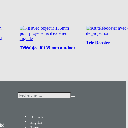
m
Tele Booster
Téléobjectif 135 mm outdoor
Rechercher
Deutsch
English
ité
Français