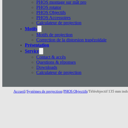
PHOS montage sur mât pro
PHOS rotator
PHOS Objectifs
PHOS Accessoires
Calculateur de projection
Motifs
Motifs de projection
Correction de la distorsion trapézoïdale
Présentation
Service
Contact & accès
Questions & réponses
Downloads
Calculateur de projection
Accueil
/
Systèmes de projection
/
PHOS Objectifs
/
Téléobjectif 135 mm ind