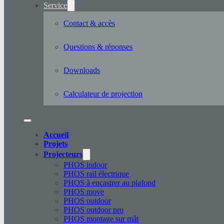
Service
Contact & accès
Questions & réponses
Downloads
Calculateur de projection
Accueil
Projets
Projecteurs
PHOS indoor
PHOS rail électrique
PHOS à encastrer au plafond
PHOS move
PHOS outdoor
PHOS outdoor pro
PHOS montage sur mât