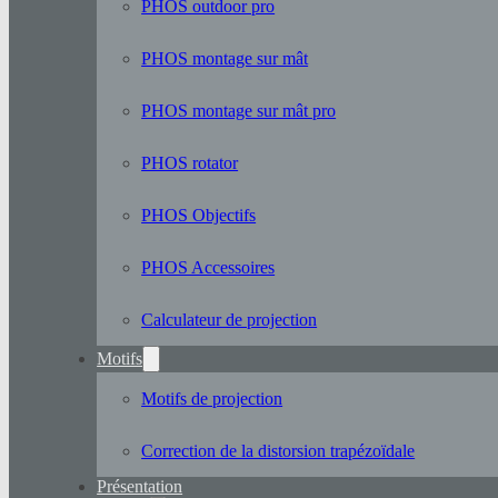
PHOS outdoor pro
PHOS montage sur mât
PHOS montage sur mât pro
PHOS rotator
PHOS Objectifs
PHOS Accessoires
Calculateur de projection
Motifs
Motifs de projection
Correction de la distorsion trapézoïdale
Présentation