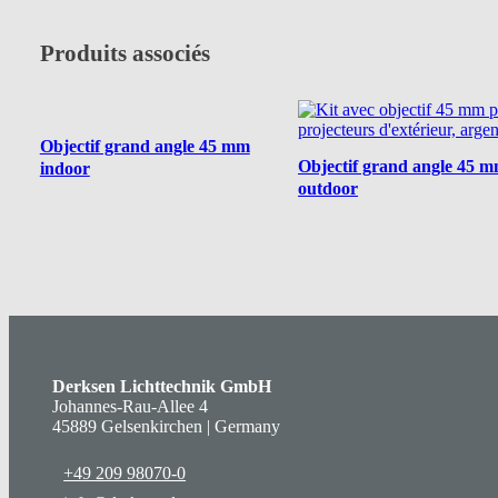
Produits associés
Objectif grand angle 45 mm
Objectif grand angle 45 
indoor
outdoor
Derksen Lichttechnik GmbH
Johannes-Rau-Allee 4
45889 Gelsenkirchen | Germany
+49 209 98070-0