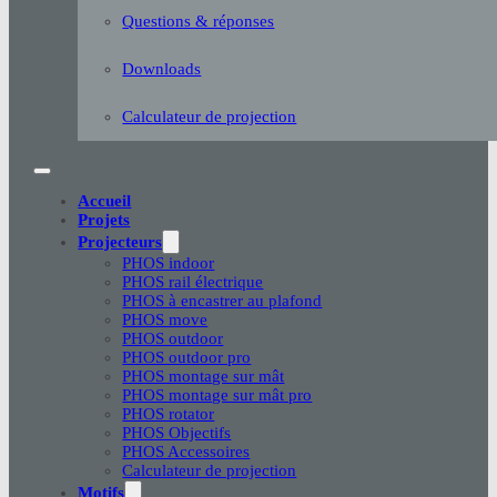
Questions & réponses
Downloads
Calculateur de projection
Accueil
Projets
Projecteurs
PHOS indoor
PHOS rail électrique
PHOS à encastrer au plafond
PHOS move
PHOS outdoor
PHOS outdoor pro
PHOS montage sur mât
PHOS montage sur mât pro
PHOS rotator
PHOS Objectifs
PHOS Accessoires
Calculateur de projection
Motifs