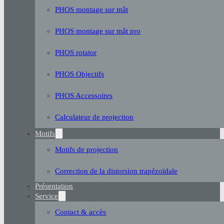
PHOS montage sur mât
PHOS montage sur mât pro
PHOS rotator
PHOS Objectifs
PHOS Accessoires
Calculateur de projection
Motifs
Motifs de projection
Correction de la distorsion trapézoïdale
Présentation
Service
Contact & accès