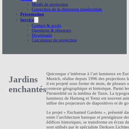
Motifs de projection
Correction de la distorsion trapézoïdale
Présentation
Service
Contact & accès
Questions & réponses
Downloads
Calculateur de projection
Quiconque s’intéresse à l’art lumineux en Eu
Jardins
Munich, réalise depuis 1996 des projections 
il est projeté sous forme de mots, de phrase
enchantés
contexte géographique et historique. Parmi les
Fürstenfeld ou la médina de Tunis. La typogra
lumineux de Hartung et Trenz est souvent anim
utilise des projecteurs de diapositives et de g
Le projet « Enchanted Gardens », présenté dan
entre l’architecture baroque et prestigieuse d
édifices historiques, se transforme en écran 
sont utilisés par le spécialiste Derksen Licht