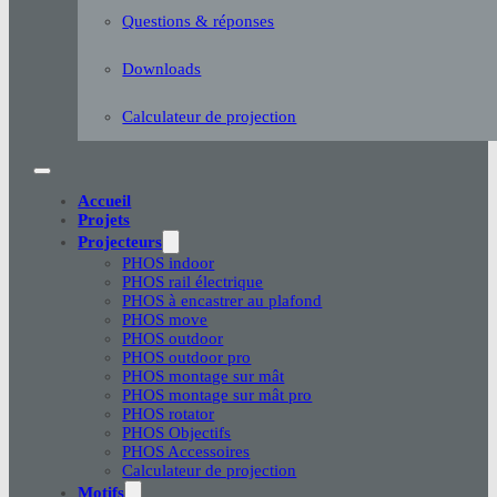
Questions & réponses
Downloads
Calculateur de projection
Accueil
Projets
Projecteurs
PHOS indoor
PHOS rail électrique
PHOS à encastrer au plafond
PHOS move
PHOS outdoor
PHOS outdoor pro
PHOS montage sur mât
PHOS montage sur mât pro
PHOS rotator
PHOS Objectifs
PHOS Accessoires
Calculateur de projection
Motifs