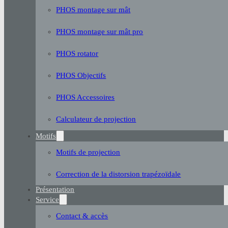
PHOS montage sur mât
PHOS montage sur mât pro
PHOS rotator
PHOS Objectifs
PHOS Accessoires
Calculateur de projection
Motifs
Motifs de projection
Correction de la distorsion trapézoïdale
Présentation
Service
Contact & accès