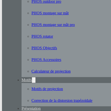
PHOS outdoor pro
PHOS montage sur mât
PHOS montage sur mât pro
PHOS rotator
PHOS Objectifs
PHOS Accessoires
Calculateur de projection
Motifs
Motifs de projection
Correction de la distorsion trapézoïdale
Présentation