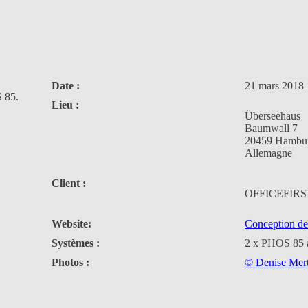
Date :
21 mars 2018
S 85.
Lieu :
Überseehaus
Baumwall 7
20459 Hambu
Allemagne
Client :
OFFICEFIRST
Website:
Conception de 
Systèmes :
2 x PHOS 85 av
Photos :
© Denise Mer