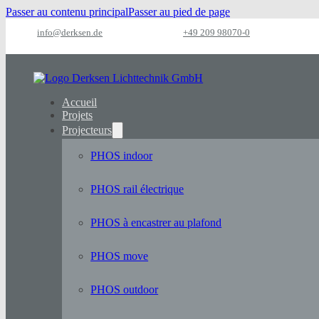
Passer au contenu principal
Passer au pied de page
info@derksen.de
+49 209 98070-0
Accueil
Projets
Projecteurs
PHOS indoor
PHOS rail électrique
PHOS à encastrer au plafond
PHOS move
PHOS outdoor