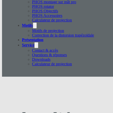
PHOS montage sur mât pro
PHOS rotator
PHOS Objectifs
PHOS Accessoires
Calculateur de projection
Motifs
Motifs de projection
Correction de la distorsion trapézoïdale
Présentation
Service
Contact & accès
Questions & réponses
Downloads
Calculateur de projection