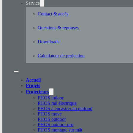
Service
Contact & accès
Questions & réponses
Downloads
Calculateur de projection
Accueil
Projets
Projecteurs
PHOS indoor
PHOS rail électrique
PHOS à encastrer au plafond
PHOS move
PHOS outdoor
PHOS outdoor pro
PHOS montage sur mât