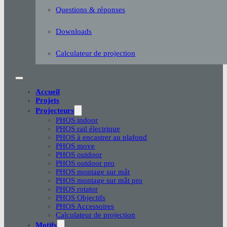
Questions & réponses
Downloads
Calculateur de projection
Accueil
Projets
Projecteurs
PHOS indoor
PHOS rail électrique
PHOS à encastrer au plafond
PHOS move
PHOS outdoor
PHOS outdoor pro
PHOS montage sur mât
PHOS montage sur mât pro
PHOS rotator
PHOS Objectifs
PHOS Accessoires
Calculateur de projection
Motifs