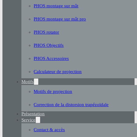
PHOS montage sur mât
PHOS montage sur mât pro
PHOS rotator
PHOS Objectifs
PHOS Accessoires
Calculateur de projection
Motifs
Motifs de projection
Correction de la distorsion trapézoïdale
Présentation
Service
Contact & accès