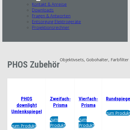
Kontakt & Anreise
Downloads
Fragen & Antworten
Entsorgung Elektrogeräte
Projektionsrechner
Objektivsets, Gobohalter, Farbfilte
PHOS Zubehör
PHOS
Zweifach-
Vierfach-
Rundspiege
downlight
Prisma
Prisma
Umlenkspiegel
zum Produk
zum
zum
Produkt
Produkt
zum Produkt