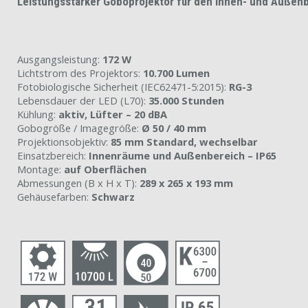
Leistungsstarker Goboprojektor für den Innen- und Außen
Ausgangsleistung:
172 W
Lichtstrom des Projektors:
10.700 Lumen
Fotobiologische Sicherheit (IEC62471-5:2015):
RG-3
Lebensdauer der LED (L70):
35.000 Stunden
Kühlung:
aktiv, Lüfter – 20 dBA
Gobogröße / Imagegröße:
Ø 50 / 40 mm
Projektionsobjektiv:
85 mm Standard, wechselbar
Einsatzbereich:
Innenräume und Außenbereich – IP65
Montage:
auf Oberflächen
Abmessungen (B x H x T):
289 x 265 x 193 mm
Gehäusefarben:
Schwarz