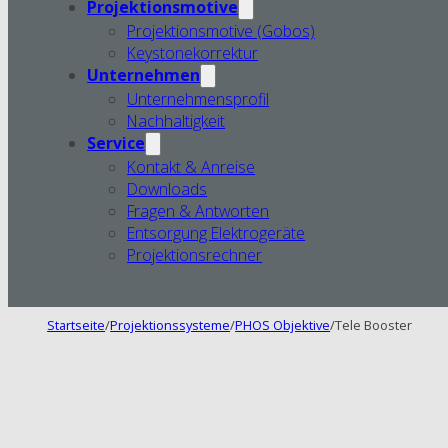
Projektionsmotive
Projektionsmotive (Gobos)
Keystonekorrektur
Unternehmen
Unternehmensprofil
Nachhaltigkeit
Service
Kontakt & Anreise
Downloads
Fragen & Antworten
Entsorgung Elektrogeräte
Projektionsrechner
Startseite
/
Projektionssysteme
/
PHOS Objektive
/
Tele Booster