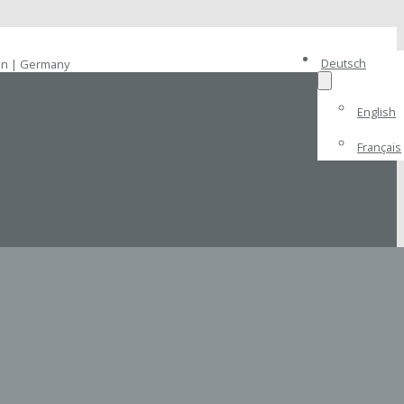
Deutsch
en | Germany
English
Français