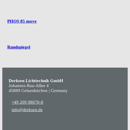
PHOS 85 move
Rundspiegel
Derksen Lichttechnik GmbH
Johannes-Rau-Allee 4
45889 Gelsenkirchen | Germany
+49 209 98070-0
info@derksen.de