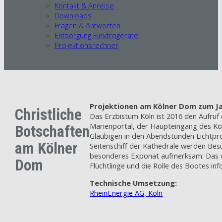
Kontakt & Anreise
Downloads
Fragen & Antworten
Entsorgung Elektrogeräte
Projektionsrechner
Projektionen am Kölner Dom zum Ja
Christliche
Das Erzbistum Köln ist 2016 den Aufruf 
Marienportal, der Haupteingang des Köln
Botschaften
Gläubigen in den Abendstunden Lichtpro
am Kölner
Seitenschiff der Kathedrale werden Besu
besonderes Exponat aufmerksam: Das von
Dom
Flüchtlinge und die Rolle des Bootes info
Technische Umsetzung:
RheinEnergie AG, Köln