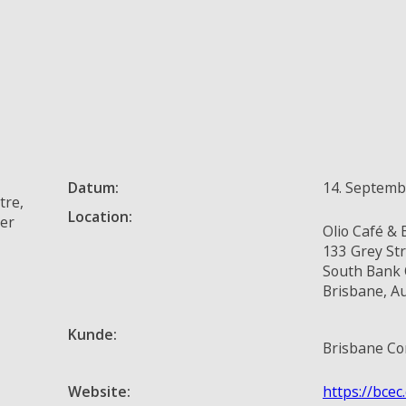
Datum:
14. Septemb
tre,
Location:
her
Olio Café & 
133 Grey St
South Bank
Brisbane, Au
Kunde:
Brisbane Co
Website:
https://bcec