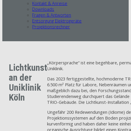
Kontakt & Anreise
Downloads
Fragen & Antworten
Entsorgung Elektrogeräte
Projektionsrechner
„Körpersprache“ ist eine begehbare, perma
Lichtkunst
Uniklinik.
an der
Das 2023 fertiggestellte, hochmoderne TRIO
6.500 m² Platz für Labore, Nebenräumen un
Uniklinik
maßgeblich dazu bei, den Forschungsstando
Köln
Studierendenweg durchquert das Gelände d
TRIO-Gebäude. Die Lichtkunst-Installation
Ungefähr 200 Redewendungen (Idiome) der 
Projektionssystemen auf den Boden projizie
kurvenförmig und haben daher keine einheit
organische Ausrichtung bildet einen Kontr