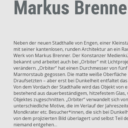
Markus Brenner
Neben der neuen Stadthalle von Engen, einer Kleinsta
mit seiner kantenlosen, runden Architektur an ein Raum
Werk von Markus Brenner. Der Konstanzer Medienküns
bekannt und arbeitet auch bei „Orbiter“ mit Lichtproj
verändern. „Orbiter“ hat einen Durchmesser von fünf 
Marmorstaub gegossen. Die matte weiße Oberfläche is
Draufsetzten – aber erst bei Dunkelheit entfaltet da
Von dem Vordach der Stadthalle wird das Objekt von e
bestehend aus dauerbeständigem, hitzefestem Glas, 
Objektes zugeschnitten. „Orbiter“ verwandelt sich von
unterschiedliche Motive, die im Verlauf der Jahresze
Mondkrater etc. Besucher*innen, die sich bei Dunkel
von dem projizierten Bild überlagert und selbst Teil d
niemand entgehen…