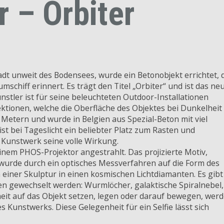
 – Orbiter
dt unweit des Bodensees, wurde ein Betonobjekt errichtet, 
schiff erinnert. Es trägt den Titel „Orbiter“ und ist das ne
tler ist für seine beleuchteten Outdoor-Installationen
ektionen, welche die Oberfläche des Objektes bei Dunkelheit
Metern und wurde in Belgien aus Spezial-Beton mit viel
t bei Tageslicht ein beliebter Platz zum Rasten und
s Kunstwerk seine volle Wirkung.
inem PHOS-Projektor angestrahlt. Das projizierte Motiv,
wurde durch ein optisches Messverfahren auf die Form des
 einer Skulptur in einen kosmischen Lichtdiamanten. Es gibt
iten gewechselt werden: Wurmlöcher, galaktische Spiralnebel,
heit auf das Objekt setzen, legen oder darauf bewegen, wer
es Kunstwerks. Diese Gelegenheit für ein Selfie lässt sich