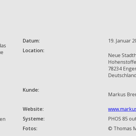
Datum:
19. Januar 
das
Location:
ue
Neue Stadth
Hohenstoffe
78234 Enge
Deutschlan
Kunde:
Markus Bren
Website:
www.markus
Systeme:
PHOS 85 ou
den
Fotos:
© Thomas Mei