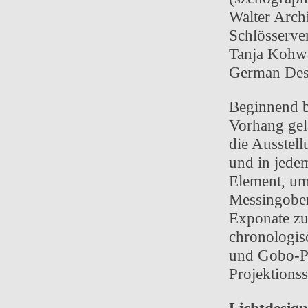
Walter Arch
Schlösserve
Tanja Kohwag
German Desi
Beginnend be
Vorhang gel
die Ausstell
und in jedem
Element, um
Messingober
Exponate zu
chronologis
und Gobo-Pr
Projektions