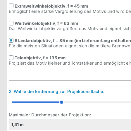
Extra­weit­win­kelobjek­tiv, f = 45 mm
Ermög­licht eine starke Vergrößerung des Motivs und wird be
Weit­win­kelobjek­tiv, f = 63 mm
Das Weit­win­kelobjek­tiv vergrößert das Motiv und eignet sic
Stan­dardobjek­tiv, f = 85 mm (im Lieferumfang enthalten
Für die meis­ten Situa­tio­nen eignet sich die mitt­lere Brenn­w
Teleobjek­tiv, f = 135 mm
Projiziert das Motiv klei­ner und licht­stär­ker und ermög­licht 
2. Wähle die Entfernung zur Projektionsfläche:
Maximaler Durchmesser der Projektion: