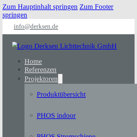
Zum Hauptinhalt springen
Zum Footer
springen
info@derksen.de
Home
Referenzen
Projektoren
Produktübersicht
PHOS indoor
PHOS Stromschiene