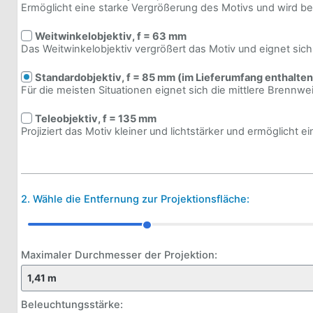
Ermög­licht eine starke Vergrößerung des Motivs und wird be
Weit­win­kelobjek­tiv, f = 63 mm
Das Weit­win­kelobjek­tiv vergrößert das Motiv und eignet sic
Stan­dardobjek­tiv, f = 85 mm (im Lieferumfang enthalten
Für die meis­ten Situa­tio­nen eignet sich die mitt­lere Brenn­w
Teleobjek­tiv, f = 135 mm
Projiziert das Motiv klei­ner und licht­stär­ker und ermög­licht 
2. Wähle die Entfernung zur Projektionsfläche:
Maximaler Durchmesser der Projektion:
Beleuchtungsstärke: